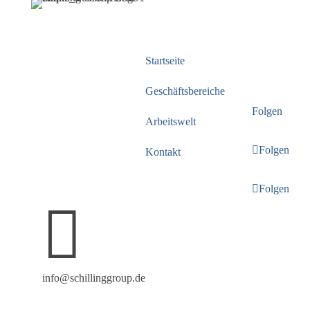
Navigation
Folgen
Hinweis: Aus Gründen
Sie
der leichteren Lesbarkeit
uns
verwenden wir im
Startseite
Textverlauf die männliche
Geschäftsbereiche
Form der Anrede.
Folgen
Selbstverständlich sind
Arbeitswelt
bei der SCHILLING
Folgen
Kontakt
GROUP alle Menschen
gleichermaßen
Folgen
willkommen.

info@schillinggroup.de