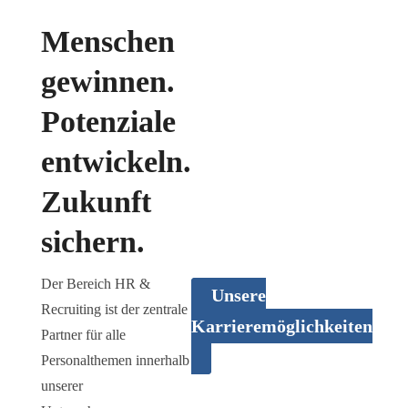
Menschen
gewinnen.
Potenziale
Sie interessieren
sich für eine
entwickeln.
Tätigkeit bei uns?
Zukunft
Gerne beantworten wir Ihnen
sichern.
alle Fragen rund um das
Thema Karriere.
Der Bereich HR &
Unsere
Recruiting ist der zentrale
Karrieremöglichkeiten
Partner für alle
Personalthemen innerhalb
unserer