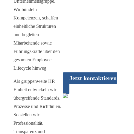
Unternehmensgruppe.
Wir bündeln
Kompetenzen, schaffen
Fragen zum
einheitliche Strukturen
Thema Personal &
und begleiten
Recruiting?
Mitarbeitende sowie
Führungskräfte über den
Gerne beantworten wir Ihnen
gesamten Employee
alle Fragen rund um das
Lifecycle hinweg.
Thema.
Jetzt kontaktieren
Als gruppenweite HR-
Einheit entwickeln wir
übergreifende Standards,
Prozesse und Richtlinien.
So stellen wir
Professionalität,
Transparenz und